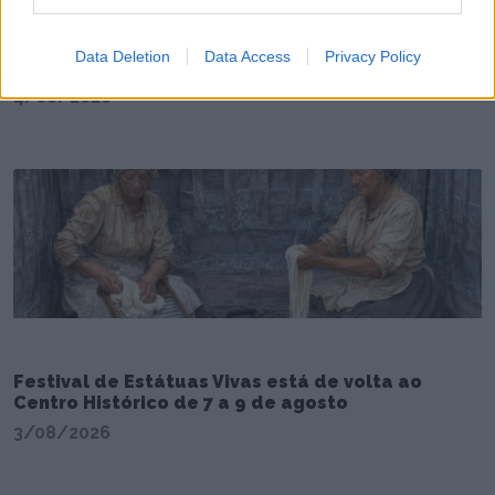
Resultado do sorteio da 1ª e 2ª eliminatória da
Data Deletion
Data Access
Privacy Policy
Taça de Portugal Generali Tranquilidade
4/08/2026
Festival de Estátuas Vivas está de volta ao
Centro Histórico de 7 a 9 de agosto
3/08/2026