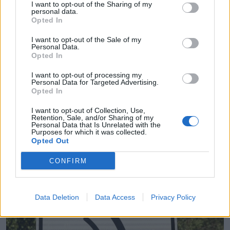
I want to opt-out of the Sharing of my
personal data.
Opted In
I want to opt-out of the Sale of my
Personal Data.
Opted In
I want to opt-out of processing my
Personal Data for Targeted Advertising.
Opted In
I want to opt-out of Collection, Use,
Retention, Sale, and/or Sharing of my
Personal Data that Is Unrelated with the
Santarém veste-se de branco no dia 22 de
Purposes for which it was collected.
agosto
Opted Out
6/08/2026
CONFIRM
Data Deletion
Data Access
Privacy Policy