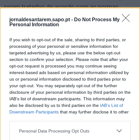
sejam tratados de acordo com as normas
regulamentares e legais em vigor e
jornaldesantarem.sapo.pt -
Do Not Process My
conservados em segurança.
Personal Information
Últimas Notícias
If you wish to opt-out of the sale, sharing to third parties, or
processing of your personal or sensitive information for
targeted advertising by us, please use the below opt-out
section to confirm your selection. Please note that after your
opt-out request is processed you may continue seeing
interest-based ads based on personal information utilized by
us or personal information disclosed to third parties prior to
your opt-out. You may separately opt-out of the further
disclosure of your personal information by third parties on the
IAB’s list of downstream participants. This information may
also be disclosed by us to third parties on the
IAB’s List of
Downstream Participants
that may further disclose it to other
Polícia judiciária detém suspeito de crime de
third parties.
extorsão com recurso a arma de fogo em
Santarém
Personal Data Processing Opt Outs
7/08/2026