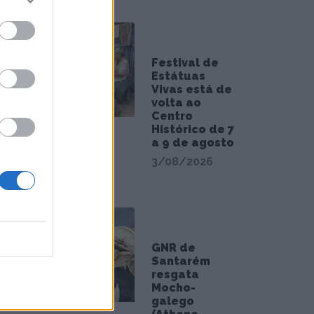
 dos
ação,
 e
Festival de
Estátuas
Vivas está de
volta ao
Centro
Histórico de 7
a 9 de agosto
3/08/2026
GNR de
Santarém
resgata
Mocho-
galego