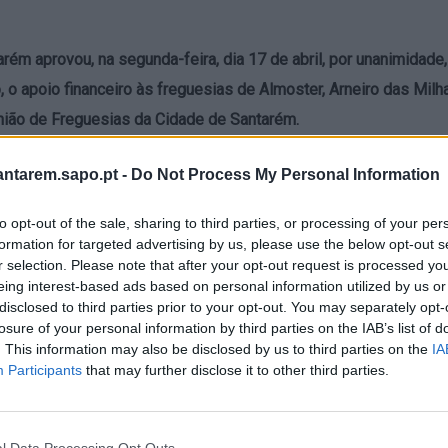
rém aprovou, na segunda-feira, dia 17 de abril, por unanimidade
, o apoio financeiro às freguesias de Almoster, Arneiro das Milha
nião de Freguesias da Cidade de Santarém.
valor total de 158.422,71 euros, vai permitir a concretização dos
antarem.sapo.pt -
Do Not Process My Personal Information
ação do projeto para a Construção de passagem Hidráulica, na
to opt-out of the sale, sharing to third parties, or processing of your per
, em Vila Nova do Coito, no valor de 5.535,00 euros, e a benefic
formation for targeted advertising by us, please use the below opt-out s
rgaria, no valor de 18.661,28 euros, em Almoster; a aquisição e
r selection. Please note that after your opt-out request is processed y
o, nas traseiras da sede da Junta de Freguesia, no valor de 4.797
eing interest-based ads based on personal information utilized by us or
disclosed to third parties prior to your opt-out. You may separately opt-
 Milhariças; a ampliação e reabilitação do jardim público, no valo
losure of your personal information by third parties on the IAB’s list of
Amiais de Baixo e a requalificação do Largo das Fontaínhas (Ru
. This information may also be disclosed by us to third parties on the
IA
Participants
that may further disclose it to other third parties.
30.592,90 euros, na União de Freguesias da Cidade de Santarém.
esias do Concelho pretende comparticipar as despesas nos
l Data Processing Opt Outs