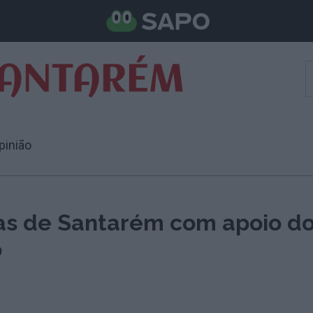
pinião
as de Santarém com apoio d
o