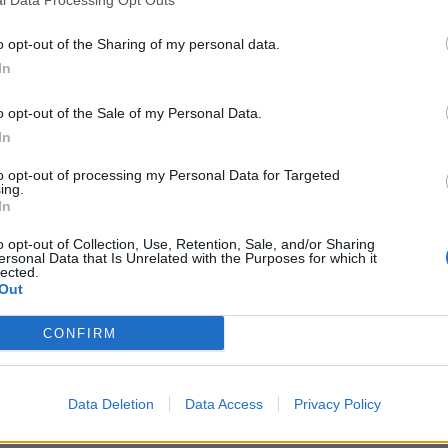
avultados. mas que são importantes na promoção e salvaguarda
ações, com intervenção comunitária, nas áreas da cultura, educ
o opt-out of the Sharing of my personal data.
l, cuidados primários de saúde, proteção civil, desenvolvimento
In
urbano.
o opt-out of the Sale of my Personal Data.
In
to opt-out of processing my Personal Data for Targeted
ing.
In
o opt-out of Collection, Use, Retention, Sale, and/or Sharing
ersonal Data that Is Unrelated with the Purposes for which it
lected.
Out
CONFIRM
Data Deletion
Data Access
Privacy Policy