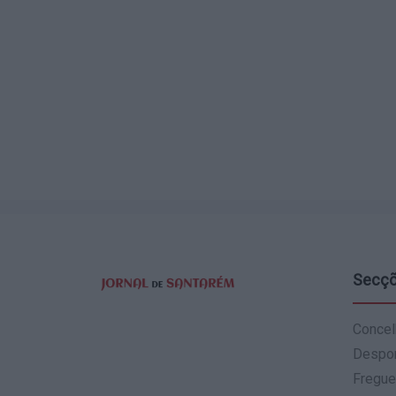
Secç
Concel
Despo
Fregue