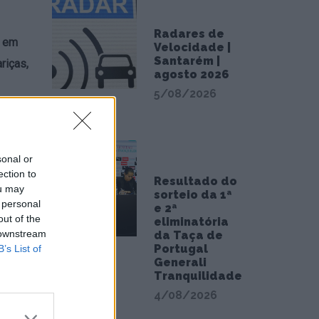
Radares de
, em
Velocidade |
Santarém |
riças,
agosto 2026
5/08/2026
 apoios
sonal or
iação
ection to
Resultado do
ou may
sorteio da 1ª
,00
 personal
e 2ª
out of the
eliminatória
r de
 downstream
da Taça de
a 25 de
Portugal
B’s List of
Generali
Tranquilidade
4/08/2026