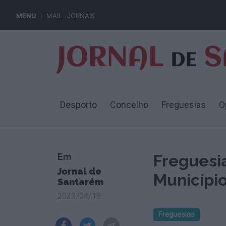
MENU
MAIL
JORNAIS
Desporto
Concelho
Freguesias
O
Em
Freguesi
Jornal de
Municípi
Santarém
2023/04/18
Freguesias